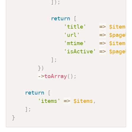
]
)
;
return
[
'title'
=>
$item
->
'url'
=>
$pageUr
'mtime'
=>
$item
->
'isActive'
=>
$pageUr
]
;
}
)
->
toArray
(
)
;
return
[
'items'
=>
$items
,
]
;
}