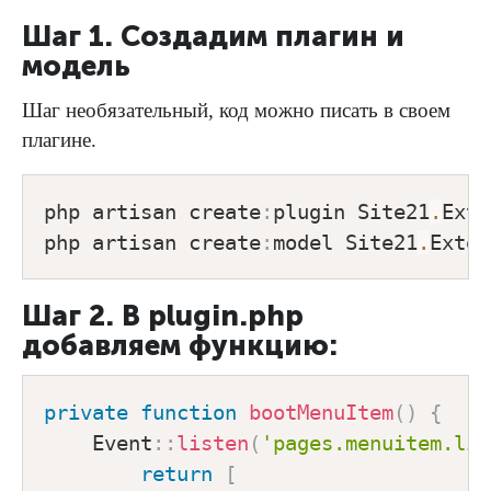
Шаг 1. Создадим плагин и
модель
Шаг необязательный, код можно писать в своем
плагине.
php artisan create
:
plugin Site21
.
Exte
php artisan create
:
model Site21
.
Шаг 2. В plugin.php
добавляем функцию:
private
function
bootMenuItem
(
)
{
Event
::
listen
(
'pages.menuitem.lis
return
[