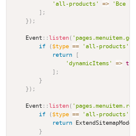
'all-products'
=>
'Все то
]
;
}
)
;
Event
::
listen
(
'pages.menuitem.get
if
(
$type
==
'all-products'
)
return
[
'dynamicItems'
=>
tru
]
;
}
}
)
;
Event
::
listen
(
'pages.menuitem.res
if
(
$type
==
'all-products'
)
return
ExtendSitemapModel
}