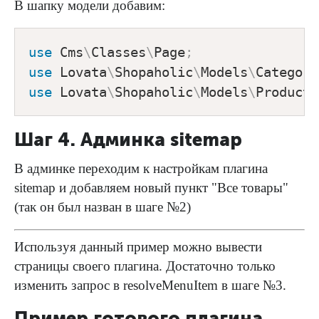
В шапку модели добавим:
use
Cms
\
Classes
\
Page
;
use
Lovata
\
Shopaholic
\
Models
\
Category
use
Lovata
\
Shopaholic
\
Models
\
Product
;
Шаг 4. Админка sitemap
В админке переходим к настройкам плагина
sitemap и добавляем новый пункт "Все товары"
(так он был назван в шаге №2)
Используя данный пример можно вывести
страницы своего плагина. Достаточно только
изменить запрос в resolveMenuItem в шаге №3.
Пример готового плагина