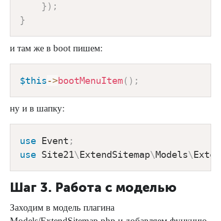
}
)
;
}
и там же в boot пишем:
$this
->
bootMenuItem
(
)
;
ну и в шапку:
use
Event
;
use
Site21
\
ExtendSitemap
\
Models
\
Exten
Шаг 3. Работа с моделью
Заходим в модель плагина
Models/ExtendSitemap.php и добавляем функцию.