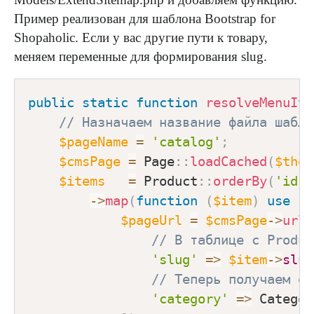
Пример реализован для шаблона Bootstrap for
Shopaholic. Если у вас другие пути к товару,
меняем переменные для формирования slug.
public
static
function
resolveMenuIte
// Назначаем название файла шабло
$pageName
=
'catalog'
;
$cmsPage
=
Page
::
loadCached
(
$them
$items
=
Product
::
orderBy
(
'id'
,
->
map
(
function
(
$item
)
use
(
$
$pageUrl
=
$cmsPage
->
url
(
// В таблице с Produc
'slug'
=>
$item
->
slug
// Теперь получаем ее
'category'
=>
Categor